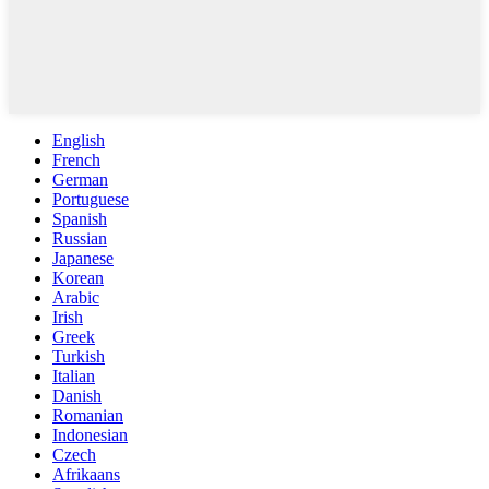
English
French
German
Portuguese
Spanish
Russian
Japanese
Korean
Arabic
Irish
Greek
Turkish
Italian
Danish
Romanian
Indonesian
Czech
Afrikaans