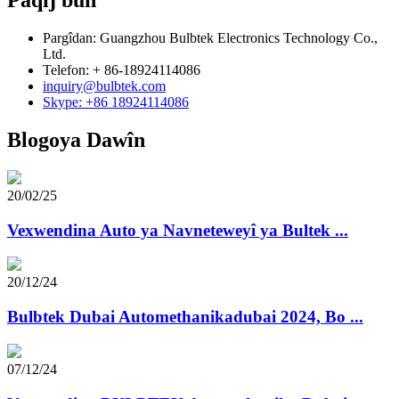
Paqij bûn
Pargîdan: Guangzhou Bulbtek Electronics Technology Co.,
Ltd.
Telefon: + 86-18924114086
inquiry@bulbtek.com
Skype: +86 18924114086
Blogoya Dawîn
20/02/25
Vexwendina Auto ya Navneteweyî ya Bultek ...
20/12/24
Bulbtek Dubai Automethanikadubai 2024, Bo ...
07/12/24