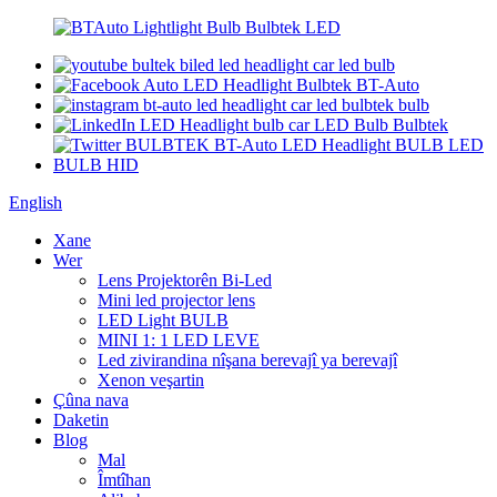
English
Xane
Wer
Lens Projektorên Bi-Led
Mini led projector lens
LED Light BULB
MINI 1: 1 LED LEVE
Led zivirandina nîşana berevajî ya berevajî
Xenon veşartin
Çûna nava
Daketin
Blog
Mal
Îmtîhan