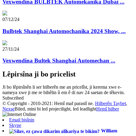
Vexwendina BULBTEK Automekanika Dubai ...
07/12/24
Bulbtek Shanghai Automochanika 2024 Show, ...
27/11/24
Vexwendina Bultek Shanghai Automechan ...
Lêpirsîna ji bo pricelist
Ji bo lêpirsînên li ser hilberên me an pricelîst, ji kerema xwe e-
nameya xwe ji me re bihêlin û em ê di nav 24 saetan de têkevin.
Subscribed
© Copyright - 2010-2021: Hemî maf parastî ne.
Hilberên Taybet
,
Nexşe
Biled, mini bi led projectlight, led leadlight
Hemî hilber
Email bişînin
Skype
William