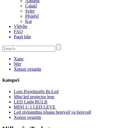
Alibaba
Çalakî
Sefer
Pêşkêşî
Kar
Vîdyîre
FAQ
Paqij bûn
Xane
Wer
Xenon veşartin
Kategorî
Lens Projektorên Bi-Led
Mini led projector lens
LED Light BULB
MINI 1: 1 LED LEVE
Led zivirandina nîşana berevajî ya berevajî
Xenon veşartin